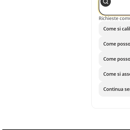
Richieste com
Come si cali
Come posso r
Come posso 
Come si asso
Continua se