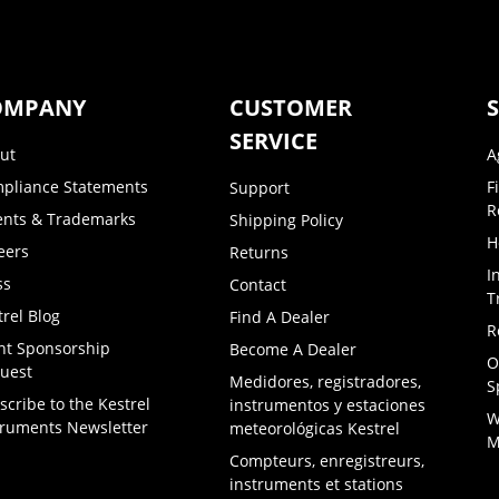
OMPANY
CUSTOMER
SERVICE
ut
A
pliance Statements
F
Support
R
ents & Trademarks
Shipping Policy
H
eers
Returns
I
ss
Contact
T
trel Blog
Find A Dealer
R
nt Sponsorship
Become A Dealer
O
uest
Medidores, registradores,
S
scribe to the Kestrel
instrumentos y estaciones
W
truments Newsletter
meteorológicas Kestrel
M
Compteurs, enregistreurs,
instruments et stations