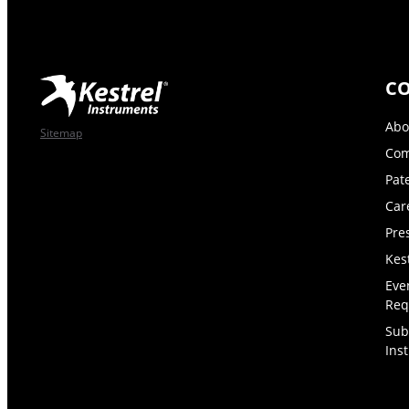
C
Abo
Sitemap
Com
Pat
Car
Pre
Kes
Eve
Req
Sub
Ins