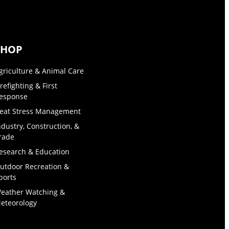
SHOP
griculture & Animal Care
irefighting & First
esponse
eat Stress Management
ndustry, Construction, &
rade
esearch & Education
utdoor Recreation &
ports
eather Watching &
eteorology